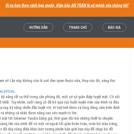
Đi xa hơn theo cách bạn muốn, đảm bảo AN TOÀN là sứ mệnh của chúng tôi!
HƯỚNG DẪN
TRANG CHỦ
BÁO GIÁ
 ơi! Lần này, không còn là suit đen quen thuộc nữa, thay vào đó, nàng thơ
wmL6YlSVc
kỹ năng rất cụ thể trong căn phòng đỏ, một cơ sở gián điệp tuyệt mật. Cô nổi
cỡ nhất. Tuy nhiên, cuối cùng cô đã bỏ qua các huấn luyện viên của mình và đào
 nay, kỹ năng chiến đấu tuyệt vời, trí tuệ tinh khôn và lòng dũng cảm kiên định
an và những cá nhân được nâng cao sức mạnh to lớn.
 mật tới Siberian Tundra băng giá, thời gian đòi hỏi những thiết bị chuyên
cùng tên của mình để có một vẻ ngoài tối giản hoàn toàn, toàn bộ màu trắng,
ios đã dày công điêu khắc bức tượng phiên bản giới hạn này để chụp bộ đồ