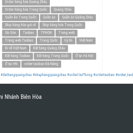
Order hàng hóa Quảng Châu
Order hàng hóa Trung Quốc
Quảng Châu
Quần Áo Trung Quốc
Quần áo
Quần áo Quảng Châu
Ship hàng hóa giá rẻ
Ship hàng hóa Trung Quốc
Sài Gòn
Taobao
TPHCM
Trang web
Trang web Taobao
Trung Quốc
Uy tín
Việt Nam
Đi về Việt Nam
Đặt hàng Quảng Châu
Đặt hàng Taobao
Đặt hàng Trung Quốc
Ở tại Hà Nội
order taobao Đà Nẵng
Ở tại HN
#dathangquangchau
#nhaphangquangchau
#orderHaiPhong
#ordertaobao
#order_ta
hi Nhánh Biên Hòa