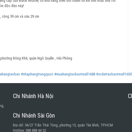
âng cấp của Black Widow, có khả năng biến đổi thành vũ khí linh hoạt như roi.
ẩm độc đáo này!
cm, rộng 39 cm và sâu 29 cm
phường Đông Khê, quận Ngô Quyền , Hải Phòng
ahangtaobao
#nhaphangtrungquoc
#muahangtaobaotmall1688
#ordertaobaotmall1688
Chi Nhánh Hà Nội
C
ng,
Chi Nhánh Sài Gòn
Địa chỉ: 34/27 Trần Thái Tông, phường 15, quận Tân Bình, TP.HCM
Hotline: 088 888 44 52