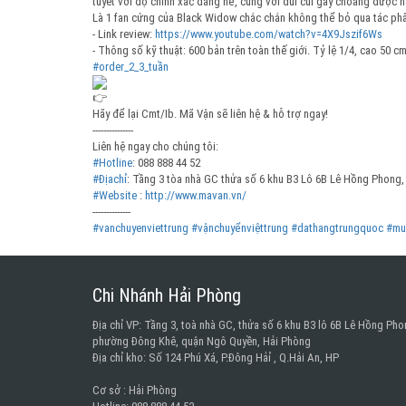
tuyết với độ chính xác đáng nể, cùng với dùi cui gây choáng được n
Là 1 fan cứng của Black Widow chắc chắn không thể bỏ qua tác ph
- Link review:
https://www.youtube.com/watch?v=4X9Jszif6Ws
- Thông số kỹ thuật: 600 bản trên toàn thế giới. Tỷ lệ 1/4, cao 50 
#order_2_3_tuần
Hãy để lại Cmt/Ib. Mã Vận sẽ liên hệ & hỗ trợ ngay!
---------------
Liên hệ ngay cho chúng tôi:
#Hotline
: 088 888 44 52
#Địachỉ
: Tầng 3 tòa nhà GC thửa số 6 khu B3 Lô 6B Lê Hồng Phong, 
#Website
:
http://www.mavan.vn/
--------------
#vanchuyenviettrung
#vậnchuyểnviệttrung
#dathangtrungquoc
#mu
Chi Nhánh Hải Phòng
Địa chỉ VP: Tầng 3, toà nhà GC, thửa số 6 khu B3 lô 6B Lê Hồng Pho
phường Đông Khê, quận Ngô Quyền, Hải Phòng
Địa chỉ kho: Số 124 Phú Xá, P.Đông Hảỉ , Q.Hải An, HP
Cơ sở : Hải Phòng