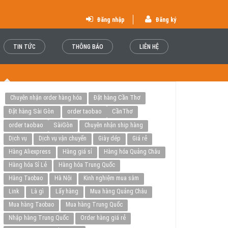
Đăng nhập
Đăng ký
TIN TỨC
THÔNG BÁO
LIÊN HỆ
Đặt hàng Cần Thơ
Chuyên nhận order hàng hóa
Đặt hàng Sài Gòn
order taobao
CầnThơ
order taobao
SàiGòn
Chuyên nhận ship hàng
Dịch vụ
Dịch vụ vận chuyển
Giày dép
Giá rẻ
Hàng Aliexpress
Hàng giá sỉ
Hàng hóa Quảng Châu
Hàng hóa Sỉ Lẻ
Hàng hóa Trung Quốc
Hàng Taobao
Hà Nội
Kinh nghiệm mua sắm
Link
Là gì
Lấy hàng
Mua hàng Quảng Châu
Mua hàng Taobao
Mua hàng Trung Quốc
Nhập hàng Trung Quốc
Order hàng giá rẻ