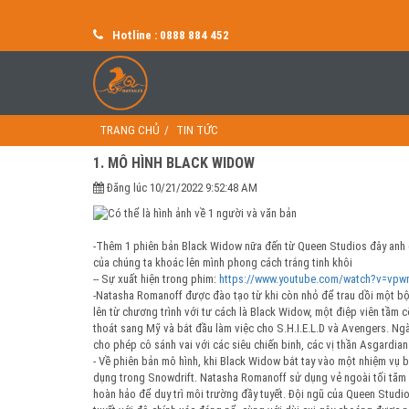
Hotline : 0888 884 452
TRANG CHỦ
TIN TỨC
1. MÔ HÌNH BLACK WIDOW
Đăng lúc 10/21/2022 9:52:48 AM
-Thêm 1 phiên bản Black Widow nữa đến từ Queen Studios đây anh em
của chúng ta khoác lên mình phong cách trắng tinh khôi
-- Sự xuất hiện trong phim:
https://www.youtube.com/watch?v=vp
-Natasha Romanoff được đào tạo từ khi còn nhỏ để trau dồi một bộ 
lên từ chương trình với tư cách là Black Widow, một điệp viên tầm 
thoát sang Mỹ và bắt đầu làm việc cho S.H.I.E.L.D và Avengers. Ngày
cho phép cô sánh vai với các siêu chiến binh, các vị thần Asgardi
- Về phiên bản mô hình, khi Black Widow bắt tay vào một nhiệm vụ bí
dụng trong Snowdrift. Natasha Romanoff sử dụng vẻ ngoài tối tăm 
hoàn hảo để duy trì môi trường đầy tuyết. Đội ngũ của Queen Stud