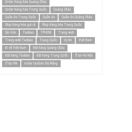
Order hàng hóa Quảng Châu
Order hàng hóa Trung Quốc
Quảng Châu
Quần Áo Trung Quốc
Quần áo
Quần áo Quảng Châu
Ship hàng hóa giá rẻ
Ship hàng hóa Trung Quốc
Sài Gòn
Taobao
TPHCM
Trang web
Trang web Taobao
Trung Quốc
Uy tín
Việt Nam
Đi về Việt Nam
Đặt hàng Quảng Châu
Đặt hàng Taobao
Đặt hàng Trung Quốc
Ở tại Hà Nội
order taobao Đà Nẵng
Ở tại HN