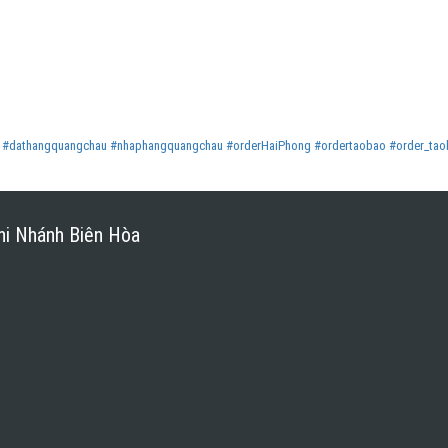
#dathangquangchau
#nhaphangquangchau
#orderHaiPhong
#ordertaobao
#order_ta
hi Nhánh Biên Hòa