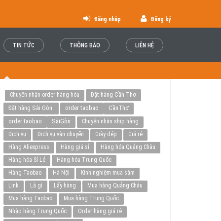
Đăng nhập
Đăng ký
TIN TỨC
THÔNG BÁO
LIÊN HỆ
Đặt hàng Cần Thơ
Chuyên nhận order hàng hóa
Đặt hàng Sài Gòn
order taobao
CầnThơ
order taobao
SàiGòn
Chuyên nhận ship hàng
Dịch vụ
Dịch vụ vận chuyển
Giày dép
Giá rẻ
Hàng Aliexpress
Hàng giá sỉ
Hàng hóa Quảng Châu
Hàng hóa Sỉ Lẻ
Hàng hóa Trung Quốc
Hàng Taobao
Hà Nội
Kinh nghiệm mua sắm
Link
Là gì
Lấy hàng
Mua hàng Quảng Châu
Mua hàng Taobao
Mua hàng Trung Quốc
Nhập hàng Trung Quốc
Order hàng giá rẻ