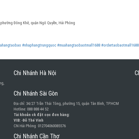
phường Đông Khê, quận Ngô Quyền, Hải Phòng
ahangtaobao
#nhaphangtrungquoc
#muahangtaobaotmall1688
#ordertaobaotmall1688
Chi Nhánh Hà Nội
C
ng,
Chi Nhánh Sài Gòn
Địa chỉ: 34/27 Trần Thái Tông, phường 15, quận Tân Bình, TP.HCM
Hotline: 088 888 44 52
Tài khoản ck đặt cọc đơn hàng:
VIB:
-
Đỗ Thế Vinh
CN Hải Phòng 012704060085576
Chi Nhánh Cần Thơ