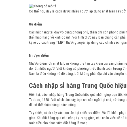
Có thể nói, đây là cách được nhiều người áp dụng nhất hiện nay bởi
Ưu điểm
Các mặt hàng tại đây vô cùng phong phú, thậm chí còn phong phú hơ
thể nhập hàng về kinh doanh. Với hình thức này, bạn chẳng cần phải
kỳ rẻ do các trang TMĐT thường xuyên áp dụng các chính sách giảm
Nhược điểm
Nhược điểm lớn nhất là bạn không thể tận tay kiểm tra sản phẩm nên
do rất nhiều người Việt không có phương thức thanh toán tương ứng
Nam là điều không hề dễ dàng, bởi không phải địa chỉ vận chuyển nà
Cách nhập sỉ hàng Trung Quốc hiệu
Hiện tại, cách nhập hàng Trung Quốc hiệu quả nhất, giúp bạn tiết 
Taobao, 1688.. Với cách làm này, bạn chỉ cần ngồi tại nhà, sử dụng c
đã có thể nhập hàng thành công.
Tuy nhiên, cách này vẫn còn tồn tại nhiều ưu điểm. Và để khắc phụ
gian. Khi đặt hàng qua các công ty trung gian, các nhân viên sẽ hỗ
toán tiền cho nhân viên đặt hàng là xong.