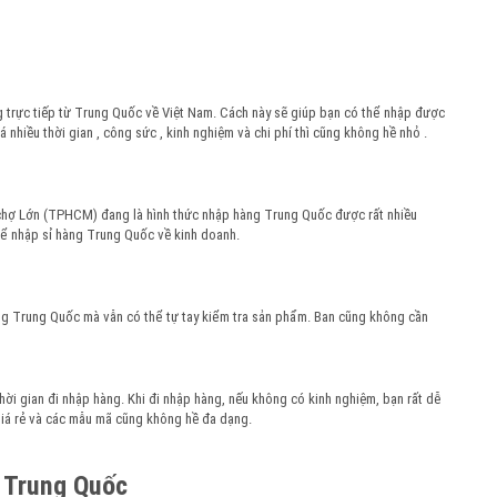
 trực tiếp từ Trung Quốc về Việt Nam. Cách này sẽ giúp bạn có thể nhập được
á nhiều thời gian , công sức , kinh nghiệm và chi phí thì cũng không hề nhỏ .
chợ Lớn (TPHCM) đang là hình thức nhập hàng Trung Quốc được rất nhiều
ể nhập sỉ hàng Trung Quốc về kinh doanh.
ang Trung Quốc mà vẫn có thể tự tay kiểm tra sản phẩm. Ban cũng không cần
ời gian đi nhập hàng. Khi đi nhập hàng, nếu không có kinh nghiệm, bạn rất dễ
giá rẻ và các mẫu mã cũng không hề đa dạng.
 Trung Quốc