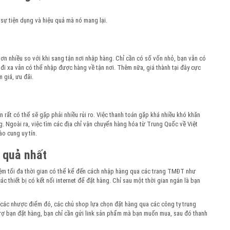
 sự tiện dụng và hiệu quả mà nó mang lại.
n nhiều so với khi sang tận nơi nhập hàng. Chỉ cần có số vốn nhỏ, bạn vẫn có
 đi xa vẫn có thể nhập được hàng về tận nơi. Thêm nữa, giá thành tại đây cực
 giá, ưu đãi.
 rất có thể sẽ gặp phải nhiều rủi ro. Việc thanh toán gặp khá nhiều khó khăn
. Ngoài ra, việc tìm các địa chỉ vận chuyển hàng hóa từ Trung Quốc về Việt
o cung uy tín.
 quả nhất
kiệm tối đa thời gian có thể kể đến cách nhập hàng qua các trang TMĐT như
ác thiết bị có kết nối internet để đặt hàng. Chỉ sau một thời gian ngắn là bạn
c các nhược điểm đó, các chủ shop lựa chọn đặt hàng qua các công ty trung
 trợ bạn đặt hàng, bạn chỉ cần gửi link sản phẩm mà bạn muốn mua, sau đó thanh