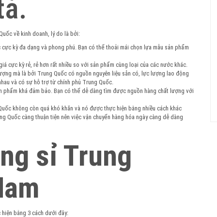
uốc về kinh doanh, lý do là bởi:
cực kỳ đa dạng và phong phú. Bạn có thể thoải mái chọn lựa mẫu sản phẩm
iá cực kỳ rẻ, rẻ hơn rất nhiều so với sản phẩm cùng loại của các nước khác.
ượng mà là bởi Trung Quốc có nguồn nguyên liệu sẵn có, lực lượng lao động
nhau và có sự hỗ trợ từ chính phủ Trung Quốc.
sản phẩm khá đảm bảo. Bạn có thể dễ dàng tìm được nguồn hàng chất lượng với
 Quốc không còn quá khó khăn và nó được thực hiện bằng nhiều cách khác
ung Quốc càng thuận tiện nên việc vận chuyển hàng hóa ngày càng dễ dàng
ng sỉ Trung
 Nam
 hiện bằng 3 cách dưới đây: