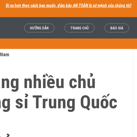
Đi xa hơn theo cách bạn muốn, đảm bảo AN TOÀN là sứ mệnh của chúng tôi!
HƯỚNG DẪN
TRANG CHỦ
BÁO GIÁ
t Nam
àng nhiều chủ
g sỉ Trung Quốc