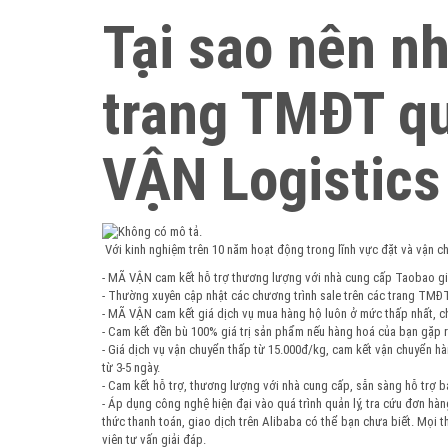
Tại sao nên n
trang TMĐT q
VẬN Logistics
Với kinh nghiệm trên 10 năm hoạt động trong lĩnh vực đặt và vận 
- MÃ VẬN cam kết hỗ trợ thương lượng với nhà cung cấp Taobao gi
- Thường xuyên cập nhật các chương trình sale trên các trang TM
- MÃ VẬN cam kết giá dịch vụ mua hàng hộ luôn ở mức thấp nhất, chỉ
- Cam kết đền bù 100% giá trị sản phẩm nếu hàng hoá của bạn gặp r
- Giá dịch vụ vận chuyển thấp từ 15.000đ/kg, cam kết vận chuyển h
từ 3-5 ngày.
- Cam kết hỗ trợ, thương lượng với nhà cung cấp, sẵn sàng hỗ trợ b
- Áp dụng công nghệ hiện đại vào quá trình quản lý, tra cứu đơn hà
thức thanh toán, giao dịch trên Alibaba có thể bạn chưa biết. Mọi 
viên tư vấn giải đáp.