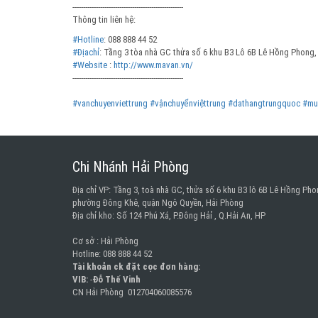
----------------------------------------------------
Thông tin liên hệ:
#Hotline
: 088 888 44 52
#Địachỉ
: Tầng 3 tòa nhà GC thửa số 6 khu B3 Lô 6B Lê Hồng Phong, 
#Website
:
http://www.mavan.vn/
----------------------------------------------------
#vanchuyenviettrung
#vậnchuyểnviệttrung
#dathangtrungquoc
#mu
Chi Nhánh Hải Phòng
Địa chỉ VP: Tầng 3, toà nhà GC, thửa số 6 khu B3 lô 6B Lê Hồng Pho
phường Đông Khê, quận Ngô Quyền, Hải Phòng
Địa chỉ kho: Số 124 Phú Xá, P.Đông Hảỉ , Q.Hải An, HP
Cơ sở : Hải Phòng
Hotline: 088 888 44 52
Tài khoản ck đặt cọc đơn hàng:
VIB:
-
Đỗ Thế Vinh
CN Hải Phòng 012704060085576