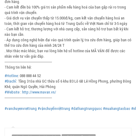
đơn hàng.
- Cam kết đền bù 100% giá trị sản phẩm nếu hàng hoá của bạn gặp rủi ro trong
quá trình vận chuyển.
- Giá dịch vụ vận chuyển thấp từ 15.000đ/kg, cam kết vận chuyển hàng hoá an
toàn, thời gian vận chuyển hàng hoá từ Trung Quốc về Việt Nam chỉ từ 3-5 ngày.
- Cam kết hỗ trợ, thương lượng với nhà cung cấp, sẵn sàng hỗ trợ bạn bất kỳ khi
nào bạn cần.
- Áp dụng công nghệ hiện đại vào quá trình quản lý, tra cứu đơn hàng, giúp bạn có
thể tra cứu đơn hàng của mình 24/24 T
. Mọi thắc mắc khác, bạn vui lòng liên hệ số hotline của MÃ VẬN để được các
nhân viên tư vấn giải đáp.
----------------------------------------------------
Thông tin liên hệ:
#Hotline
: 088 888 44 52
#Địachỉ
: Tầng 3 tòa nhà GC thửa số 6 khu B3 Lô 6B Lê Hồng Phong, phường Đông
Khê, quận Ngô Quyền, Hải Phòng
#Website
:
http://www.mavan.vn/
----------------------------------------------------
#vanchuyenviettrung
#vậnchuyểnviệttrung
#dathangtrungquoc
#muahangtaobao
#n