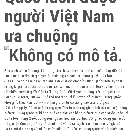
người Việt Nam
ưa chuộng
Bên cạnh các mặt hàng thời trang, ẩm thực, phụ kiện… thì các mặt hàng điện tử
của Trung Quốc cũng được rất nhiều người Việt ưa chuộng. Lý do là bởi:
-
Chất lượng đảm bảo
: Các nhà sản xuất đồ điện tử Trung Quốc luôn lấy chất
lượng là yếu tố được đặt ra đầu tiên sản xuất một sản phẩm. Bởi vậy, hiện tại đã
rất nhiều các hãng đồ điện tử Trung Quốc đã được tin dùng trên thế giới như
Lenovo, XiaoMi, Huawei… Có thể nói rằng, chất lượng đồ điện tử Trung Quốc
không hề thua kém bất kỳ một hãng điện tử có tiếng nào trên thế giới.
-
Giá cả hợp lý
: Dù có chất lượng cực đảm bảo nhưng giá thành của các mặt hàng
điện tử Trung Quốc lại không quá cao như các hãng điện tử của các nước khác. Lý
do là bởi Trung Quốc có nguồn nguyên liệu sẵn có, lực lượng lao động giá rẻ dồi
dào, nhận được sự hỗ trợ từ chính phủ và có sự cạnh tranh lẫn nhau về giá cả.
-
Mẫu mã đa dạng
với nhiều chức năng: Đồ điện tử Trung Quốc có rất nhiều mẫu