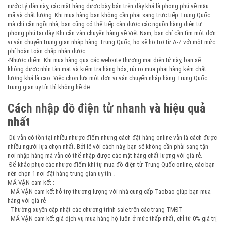
nước tỷ dân này, các mặt hàng được bày bán trên đây khá là phong phú về mẫu
mã và chất lượng. Khi mua hàng bạn không cần phải sang trực tiếp Trung Quốc
mà chỉ cần ngồi nhà, bạn cũng có thể tiếp cận được các nguồn hàng điện tử
phong phú tại đây. Khi cần vận chuyển hàng về Việt Nam, bạn chỉ cần tìm một đơn
vị vận chuyển trung gian nhập hàng Trung Quốc, họ sẽ hỗ trợ từ A-Z với một mức
phí hoàn toàn chấp nhận được.
-Nhược điểm: Khi mua hàng qua các website thương mại điện tử này, bạn sẽ
không được nhìn tận mắt và kiểm tra hàng hóa, rủi ro mua phải hàng kém chất
lượng khá là cao. Việc chọn lựa một đơn vị vận chuyển nhập hàng Trung Quốc
trung gian uy tín thì không hề dễ.
Cách nhập đồ điện tử nhanh và hiệu quả
nhất
-Dù vẫn có tồn tại nhiều nhược điểm nhưng cách đặt hàng online vẫn là cách được
nhiều người lựa chọn nhất. Bởi lẽ với cách này, bạn sẽ không cần phải sang tận
nơi nhập hàng mà vẫn có thể nhập được các mặt hàng chất lượng với giá rẻ.
-Để khắc phục các nhược điểm khi tự mua đồ điện tử Trung Quốc online, các bạn
nên chọn 1 nơi đặt hàng trung gian uy tín .
MÃ VẬN cam kết :
- MÃ VẬN cam kết hỗ trợ thương lượng với nhà cung cấp Taobao giúp bạn mua
hàng với giá rẻ
- Thường xuyên cập nhật các chương trình sale trên các trang TMĐT
- MÃ VẬN cam kết giá dịch vụ mua hàng hộ luôn ở mức thấp nhất, chỉ từ 0% giá trị