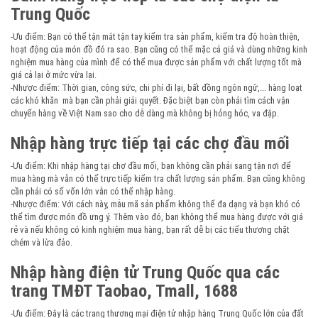
Trung Quốc
-Ưu điểm: Bạn có thể tận mắt tận tay kiểm tra sản phẩm, kiểm tra độ hoàn thiện,
hoạt động của món đồ đó ra sao. Bạn cũng có thể mặc cả giá và dùng những kinh
nghiệm mua hàng của mình để có thể mua được sản phẩm với chất lượng tốt mà
giá cả lại ở mức vừa lại.
-Nhược điểm: Thời gian, công sức, chi phí đi lại, bất đồng ngôn ngữ,... hàng loạt
các khó khăn mà bạn cần phải giải quyết. Đặc biệt bạn còn phải tìm cách vận
chuyển hàng về Việt Nam sao cho dễ dàng mà không bị hỏng hóc, va đập.
Nhập hàng trực tiếp tại các chợ đầu mối
-Ưu điểm: Khi nhập hàng tại chợ đầu mối, bạn không cần phải sang tận nơi để
mua hàng mà vẫn có thể trực tiếp kiểm tra chất lượng sản phẩm. Bạn cũng không
cần phải có số vốn lớn vẫn có thể nhập hàng.
-Nhược điểm: Với cách này, mẫu mã sản phẩm không thể đa dạng và bạn khó có
thể tìm được món đồ ưng ý. Thêm vào đó, bạn không thể mua hàng được với giá
rẻ và nếu không có kinh nghiệm mua hàng, bạn rất dễ bị các tiểu thương chặt
chém và lừa đảo.
Nhập hàng điện tử Trung Quốc qua các
trang TMĐT Taobao, Tmall, 1688
-Ưu điểm: Đây là các trang thương mại điện tử nhập hàng Trung Quốc lớn của đất