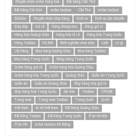
Đặt hàng Cần Thơ
Chuyên nhận order hàng hóa
Đặt hàng Sài Gòn
order taobao
CầnThơ
order taobao
SàiGòn
Chuyên nhận ship hàng
Dịch vụ
Dịch vụ vận chuyển
Giày dép
Giá rẻ
Hàng Aliexpress
Hàng giá sỉ
Hàng hóa Quảng Châu
Hàng hóa Sỉ Lẻ
Hàng hóa Trung Quốc
Hàng Taobao
Hà Nội
Kinh nghiệm mua sắm
Link
Là gì
Lấy hàng
Mua hàng Quảng Châu
Mua hàng Taobao
Mua hàng Trung Quốc
Nhập hàng Trung Quốc
Order hàng giá rẻ
Order hàng hóa Quảng Châu
Order hàng hóa Trung Quốc
Quảng Châu
Quần Áo Trung Quốc
Quần áo
Quần áo Quảng Châu
Ship hàng hóa giá rẻ
Ship hàng hóa Trung Quốc
Sài Gòn
Taobao
TPHCM
Trang web
Trang web Taobao
Trung Quốc
Uy tín
Việt Nam
Đi về Việt Nam
Đặt hàng Quảng Châu
Đặt hàng Taobao
Đặt hàng Trung Quốc
Ở tại Hà Nội
order taobao Đà Nẵng
Ở tại HN