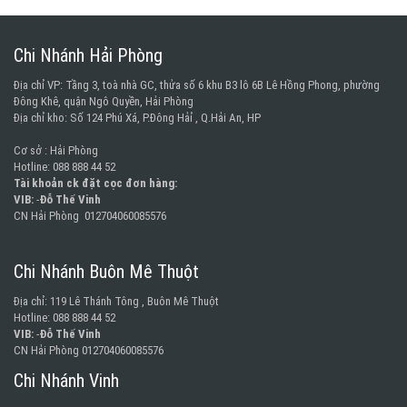
Chi Nhánh Hải Phòng
Địa chỉ VP: Tầng 3, toà nhà GC, thửa số 6 khu B3 lô 6B Lê Hồng Phong, phường
Đông Khê, quận Ngô Quyền, Hải Phòng
Địa chỉ kho: Số 124 Phú Xá, P.Đông Hảỉ , Q.Hải An, HP
Cơ sở : Hải Phòng
Hotline: 088 888 44 52
Tài khoản ck đặt cọc đơn hàng:
VIB:
-
Đỗ Thế Vinh
CN Hải Phòng 012704060085576
Chi Nhánh Buôn Mê Thuột
Địa chỉ: 119 Lê Thánh Tông , Buôn Mê Thuột
Hotline: 088 888 44 52
VIB:
-
Đỗ Thế Vinh
CN Hải Phòng 012704060085576
Chi Nhánh Vinh