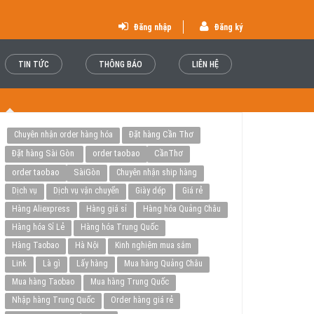
Đăng nhập
Đăng ký
TIN TỨC
THÔNG BÁO
LIÊN HỆ
Đặt hàng Cần Thơ
Chuyên nhận order hàng hóa
Đặt hàng Sài Gòn
order taobao
CầnThơ
order taobao
SàiGòn
Chuyên nhận ship hàng
Dịch vụ
Dịch vụ vận chuyển
Giày dép
Giá rẻ
Hàng Aliexpress
Hàng giá sỉ
Hàng hóa Quảng Châu
Hàng hóa Sỉ Lẻ
Hàng hóa Trung Quốc
Hàng Taobao
Hà Nội
Kinh nghiệm mua sắm
Link
Là gì
Lấy hàng
Mua hàng Quảng Châu
Mua hàng Taobao
Mua hàng Trung Quốc
Nhập hàng Trung Quốc
Order hàng giá rẻ