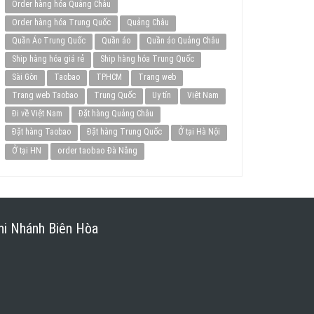
Order hàng hóa Quảng Châu
Order hàng hóa Trung Quốc
Quảng Châu
Quần Áo Trung Quốc
Quần áo
Quần áo Quảng Châu
Ship hàng hóa giá rẻ
Ship hàng hóa Trung Quốc
Sài Gòn
Taobao
TPHCM
Trang web
Trang web Taobao
Trung Quốc
Uy tín
Việt Nam
Đi về Việt Nam
Đặt hàng Quảng Châu
Đặt hàng Taobao
Đặt hàng Trung Quốc
Ở tại Hà Nội
order taobao Đà Nẵng
Ở tại HN
hi Nhánh Biên Hòa