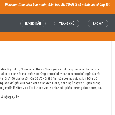
Đi xa hơn theo cách bạn muốn, đảm bảo AN TOÀN là sứ mệnh của chúng tôi!
HƯỚNG DẪN
TRANG CHỦ
BÁO GIÁ
 đầm lầy Duloc, Shrek nhận thấy sự bình yên và tĩnh lặng của mình bị đe dọa
đuổi mọi sinh vật ma thuật vào rừng. Bực mình vì sự xâm lược bất ngờ của rất
ta rời đi để giải quyết vấn đề đó với thủ lĩnh của con người, và khi bất ngờ
Farquaad để giải cứu công chúa xinh đẹp Fiona, đang ngủ say và bị giam trong
ng muốn lấy làm vợ để trở thành vua, và như một phần thưởng cho Shrek, sau
 và nặng 1,2 kg