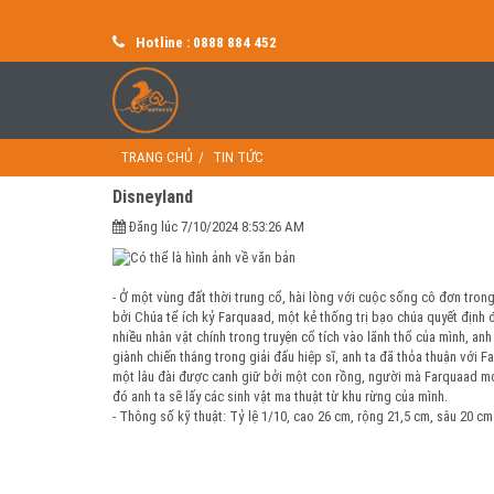
Hotline : 0888 884 452
TRANG CHỦ
TIN TỨC
Disneyland
Đăng lúc 7/10/2024 8:53:26 AM
- Ở một vùng đất thời trung cổ, hài lòng với cuộc sống cô đơn trong
bởi Chúa tể ích kỷ Farquaad, một kẻ thống trị bạo chúa quyết định 
nhiều nhân vật chính trong truyện cổ tích vào lãnh thổ của mình, anh 
giành chiến thắng trong giải đấu hiệp sĩ, anh ta đã thỏa thuận với 
một lâu đài được canh giữ bởi một con rồng, người mà Farquaad mo
đó anh ta sẽ lấy các sinh vật ma thuật từ khu rừng của mình.
- Thông số kỹ thuật: Tỷ lệ 1/10, cao 26 cm, rộng 21,5 cm, sâu 20 cm