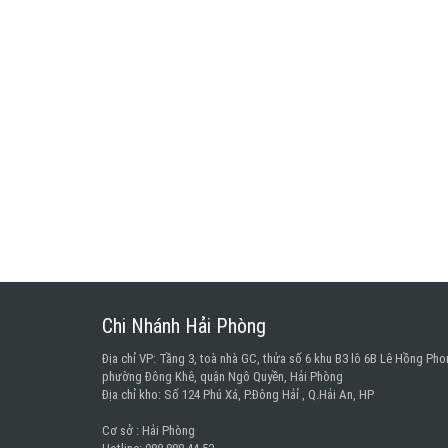
Chi Nhánh Hải Phòng
Địa chỉ VP: Tầng 3, toà nhà GC, thửa số 6 khu B3 lô 6B Lê Hồng Pho
phường Đông Khê, quận Ngô Quyền, Hải Phòng
Địa chỉ kho: Số 124 Phú Xá, P.Đông Hảỉ , Q.Hải An, HP
Cơ sở : Hải Phòng