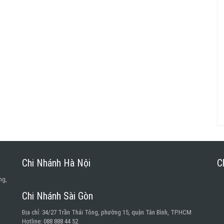
Chi Nhánh Hà Nội
C
ng,
Chi Nhánh Sài Gòn
Địa chỉ: 34/27 Trần Thái Tông, phường 15, quận Tân Bình, TP.HCM
Hotline: 088 888 44 52