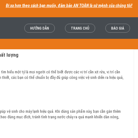
Đi xa hơn theo cách bạn muốn, đảm bảo AN TOÀN là sứ mệnh của chúng tôi!
HƯỚNG DẪN
TRANG CHỦ
BÁO GIÁ
hất lượng
m hiểu một tý là mọi người có thể biết được các vị trí cần xịt rửa, vị trí cần
 thiết, các bạn có thể chuẩn bị đầy đủ giúp công việc vệ sinh diễn ra hiệu quả,
iúp vệ sinh cho máy lạnh hiệu quả. Khi dùng sản phẩm này, bạn cần gắn thêm
theo đúng mục đích, tránh tình trạng nước chảy ra quá mạnh khiến dàn nóng,