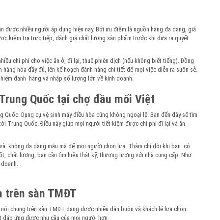
 được nhiều người áp dụng hiện nay. Bởi ưu điểm là nguồn hàng đa dạng, giá
ợc kiểm tra trực tiếp, đánh giá chất lượng sản phẩm trước khi đưa ra quyết
ều chi phí cho việc ăn ở, đi lại, thuê phiên dịch (nếu không biết tiếng). Đồng
 hàng hóa đầy đủ, lên kế hoạch đánh hàng chi tiết để mọi việc diễn ra suôn sẻ.
nghiệm đánh hàng và nhập số lượng lớn về kinh doanh.
Trung Quốc tại chợ đầu mối Việt
ng Quốc. Dụng cụ vệ sinh máy điều hòa cũng không ngoại lệ. Bạn đến đây sẽ tìm
ới Trung Quốc. Điều này giúp mọi người tiết kiệm được chi phí đi lại và ăn
út và không đa dạng mẫu mã để mọi người chọn lựa. Thậm chí đôi khi bạn có
t, chất lượng, bạn cần tìm hiểu thật kỹ, thương lượng với nhà cung cấp. Như
h doanh.
a trên sàn TMĐT
c nói chung trên sàn TMĐT đang được nhiều dân buôn và khách lẻ lựa chọn
ệt đáp ứng được nhu cầu của mọi người hơn.