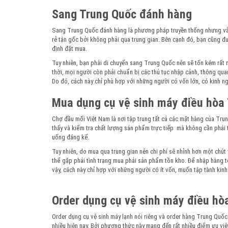
Sang Trung Quốc đánh hàng
Sang Trung Quốc đánh hàng là phương pháp truyền thống nhưng vẫn
rẻ tận gốc bởi không phải qua trung gian. Bên cạnh đó, bạn cũng đư
định đặt mua.
Tuy nhiên, bạn phải di chuyển sang Trung Quốc nên sẽ tốn kém rất nhi
thời, mọi người còn phải chuẩn bị các thủ tục nhập cảnh, thông quan
Do đó, cách này chỉ phù hợp với những người có vốn lớn, có kinh 
Mua dụng cụ vệ sinh máy điều hòa 
Chợ đầu mối Việt Nam là nơi tập trung tất cả các mặt hàng của Tru
thấy và kiểm tra chất lượng sản phẩm trực tiếp mà không cần phải t
uống đáng kể.
Tuy nhiên, do mua qua trung gian nên chi phí sẽ nhỉnh hơn một ch
thể gặp phải tình trạng mua phải sản phẩm tồn kho. Để nhập hàng tố
vậy, cách này chỉ hợp với những người có ít vốn, muốn tập tành kin
Order dụng cụ vệ sinh máy điều hò
Order dụng cụ vệ sinh máy lạnh nói riêng và order hàng Trung Quố
nhiều hiện nay. Bởi phương thức này mang đến rất nhiều điểm ưu vi