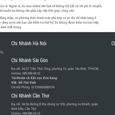
n rẻ. Ngoài ra, do mua online nên bạn sẽ không tốn bất cứ chi phí di chuyển,
nh muốn mà không cần phải sắp xếp thời gian, công việc.
đăng nhập, có phương thức thanh toán phù hợp và có địa chỉ nhận hàng ở
cũng uy tín nên bạn cần kiểm tra thật kỹ. Do không được kiểm tra trực tiếp
g kém chất lượng.
Chi Nhánh Hà Nội
C
ng,
Chi Nhánh Sài Gòn
Địa chỉ: 34/27 Trần Thái Tông, phường 15, quận Tân Bình, TP.HCM
Hotline: 088 888 44 52
Tài khoản ck đặt cọc đơn hàng:
VIB:
-
Đỗ Thế Vinh
CN Hải Phòng 012704060085576
Chi Nhánh Cần Thơ
Địa chỉ: 34/36 đường B khu chung cư 91B, phường An Khánh, quận
Ninh kiều, Cần Thơ
Hotline: 088 888 44 52