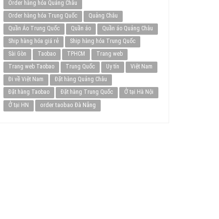
Order hàng hóa Quảng Châu
Order hàng hóa Trung Quốc
Quảng Châu
Quần Áo Trung Quốc
Quần áo
Quần áo Quảng Châu
Ship hàng hóa giá rẻ
Ship hàng hóa Trung Quốc
Sài Gòn
Taobao
TPHCM
Trang web
Trang web Taobao
Trung Quốc
Uy tín
Việt Nam
Đi về Việt Nam
Đặt hàng Quảng Châu
Đặt hàng Taobao
Đặt hàng Trung Quốc
Ở tại Hà Nội
order taobao Đà Nẵng
Ở tại HN