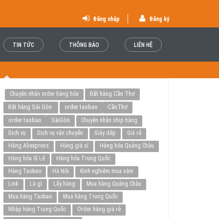
Đăng nhập
Đăng ký
TIN TỨC
THÔNG BÁO
LIÊN HỆ
Đặt hàng Cần Thơ
Chuyên nhận order hàng hóa
Đặt hàng Sài Gòn
order taobao
CầnThơ
order taobao
SàiGòn
Chuyên nhận ship hàng
Dịch vụ
Dịch vụ vận chuyển
Giày dép
Giá rẻ
Hàng Aliexpress
Hàng giá sỉ
Hàng hóa Quảng Châu
Hàng hóa Sỉ Lẻ
Hàng hóa Trung Quốc
Hàng Taobao
Hà Nội
Kinh nghiệm mua sắm
Link
Là gì
Lấy hàng
Mua hàng Quảng Châu
Mua hàng Taobao
Mua hàng Trung Quốc
Nhập hàng Trung Quốc
Order hàng giá rẻ