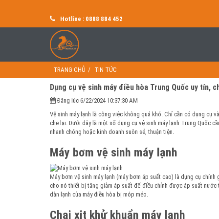
Hotline : 0888 884 452
TRANG CHỦ
TIN TỨC
Dụng cụ vệ sinh máy điều hòa Trung Quốc uy tín, c
Đăng lúc 6/22/2024 10:37:30 AM
Vệ sinh máy lạnh là công việc không quá khó. Chỉ cần có dụng cụ và tì
che lại. Dưới đây là một số dụng cụ vệ sinh máy lạnh Trung Quốc cần
nhanh chóng hoặc kinh doanh suôn sẻ, thuận tiện.
Máy bơm vệ sinh máy lạnh
Máy bơm vệ sinh máy lạnh (máy bơm áp suất cao) là dụng cụ chính g
cho nó thiết bị tăng giảm áp suất để điều chỉnh được áp suất nước 
dàn lạnh của máy điều hòa bị móp méo.
Chai xịt khử khuẩn máy lạnh