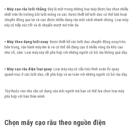
▪️
Máy cạo râu lưỡi thẳng
: Đây là một trong những loại máy được lựa chọn nhiều
nhất trên thị trường bởi lưỡi mỏng và sắc. Được thiết kế lưỡi dao có thể linh hoạt
chuyển động qua lại và cạo được nhiều dạng râu một cách nhanh chóng. Loại máy
này có tiếp xúc tốt và di chuyển mượt mà trên da.
▪️
Máy theo dạng lưỡi xoay
: Được thiết kế các lưỡi dao chuyển động xoay tròn
bên trong, vận hành máy êm ái và có thể dễ dàng cạo ở nhiều vùng da khó cạo
như cổ, cằm. Loại máy này rất phù hợp với những người có bộ râu không quá dày.
▪️
Máy cạo râu điện loại quay
: Loại máy này có cấu trúc hình xoắn ốc quay
quanh trục ở các lưỡi dao, rất phù hợp và an toàn với những người có bộ râu dày.
Tùy thuộc vào nhu cầu sử dụng của mỗi người mà bạn có thể lựa chọn loại máy
phù hợp với bản thân mình.
Chọn máy cạo râu theo nguồn điện