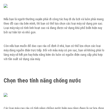
Nếu bạn là người thường xuyên phải đi công tác hay đi du lịch và luôn phải mang
theo đồ cạo râu bên mình, thì bạn có thể lựa chọn các loại máy sử dụng pin sạc.
Loại máy này có tính linh hoạt cao và đang được sử dụng khá phổ biến hiện nay
bởi sự tiện lợi và nhỏ gọn.
Còn nếu bạn muốn để dao cạo râu cố định ở nhà, bạn có thể lựa chọn các loại
máy dùng nguồn điện trực tiếp. Đối với mẫu máy có pin sạc, bạn sẽ không phải lo
lắng máy sẽ hết pin hay hiệu năng kém do luôn có nguồn điện cung cấp phù hợp
với tần suất sử dụng của máy.
Chọn theo tính năng chống nước
Các loại máy cạo râu có tính năng chống nước hiện nay cũng đang là sự lựa chọn