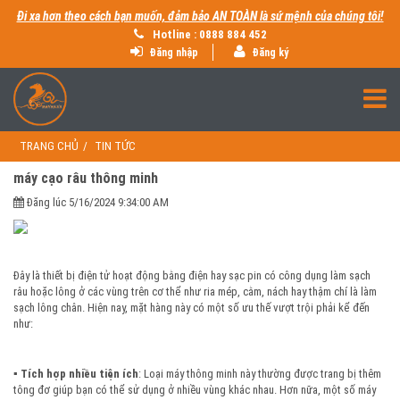
Đi xa hơn theo cách bạn muốn, đảm bảo AN TOÀN là sứ mệnh của chúng tôi!
Hotline : 0888 884 452
Đăng nhập
Đăng ký
TRANG CHỦ
TIN TỨC
máy cạo râu thông minh
Đăng lúc 5/16/2024 9:34:00 AM
Đây là thiết bị điện tử hoạt động bằng điện hay sạc pin có công dụng làm sạch
râu hoặc lông ở các vùng trên cơ thể như ria mép, cằm, nách hay thậm chí là làm
sạch lông chân. Hiện nay, mặt hàng này có một số ưu thế vượt trội phải kể đến
như:
▪️ Tích hợp nhiều tiện ích
: Loại máy thông minh này thường được trang bị thêm
tông đơ giúp bạn có thể sử dụng ở nhiều vùng khác nhau. Hơn nữa, một số máy