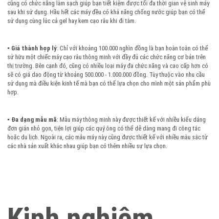
cũng có chức năng làm sạch giúp bạn tiết kiệm được tối đa thời gian vệ sinh máy
sau khi sử dụng. Hầu hết các máy đều có khả năng chống nước giúp bạn có thể
sử dụng cùng lúc cả gel hay kem cạo râu khi đi tắm.
▪️ Giá thành hợp lý
: Chỉ với khoảng 100.000 nghìn đồng là bạn hoàn toàn có thể
sử hữu một chiếc máy cạo râu thông minh với đầy đủ các chức năng cơ bản trên
thị trường. Bên cạnh đó, cũng có nhiều loại máy đa chức năng và cao cấp hơn có
sẽ có giá dao động từ khoảng 500.000 - 1.000.000 đồng. Tùy thuộc vào nhu cầu
sử dụng mà điều kiện kinh tế mà bạn có thể lựa chọn cho mình một sản phẩm phù
hợp.
▪️ Đa dạng mẫu mã
: Mẫu máy thông minh này được thiết kế với nhiều kiểu dáng
đơn giản nhỏ gọn, tiện lợi giúp các quý ông có thể dễ dàng mang đi công tác
hoặc du lịch. Ngoài ra, các mẫu máy này cũng được thiết kế với nhiều màu sắc từ
các nhà sản xuất khác nhau giúp bạn có thêm nhiều sự lựa chọn.
Kinh nghiệm